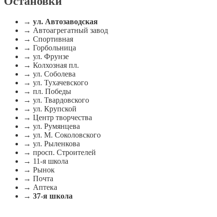
Остановки
→
ул. Автозаводская
→ Автоагрегатный завод
→ Спортивная
→ Горбольница
→ ул. Фрунзе
→ Колхозная пл.
→ ул. Соболева
→ ул. Тухачевского
→ пл. Победы
→ ул. Твардовского
→ ул. Крупской
→ Центр творчества
→ ул. Румянцева
→ ул. М. Соколовского
→ ул. Рыленкова
→ просп. Строителей
→ 11-я школа
→ Рынок
→ Почта
→ Аптека
→
37-я школа