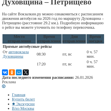
Духовщина – Петрищево
На сайте Вокзалкин.ру можно ознакомиться с расписанием
движения автобусов на 2026 год по маршруту Духовщина –
Петрищево (расстояние 29.2 км.). Подробную информацию
о рейсе вы можете уточнить по телефону перевозчика.
Место
Время
Дни
Время
отправления
отправления
отправления
поездки
Прямые автобусные рейсы
От
автовокзала
0 ч. 57
08:30
пт, вс
Духовщины
мин.
0 ч. 57
17:20
пт, вс
мин.
Дата последнего изменения расписания:
26.01.2026
Реклама
Главная
Купить билет
✹ Экскурсии
В/из Москвы