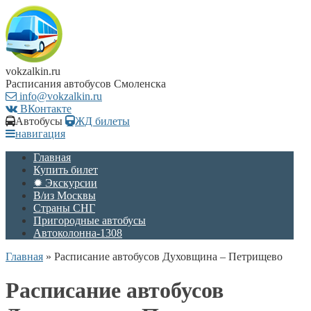
vokzalkin.ru
Расписания автобусов Смоленска
info@vokzalkin.ru
ВКонтакте
Автобусы
ЖД билеты
навигация
Главная
Купить билет
✹ Экскурсии
В/из Москвы
Страны СНГ
Пригородные автобусы
Автоколонна-1308
Главная
»
Расписание автобусов Духовщина – Петрищево
Расписание автобусов