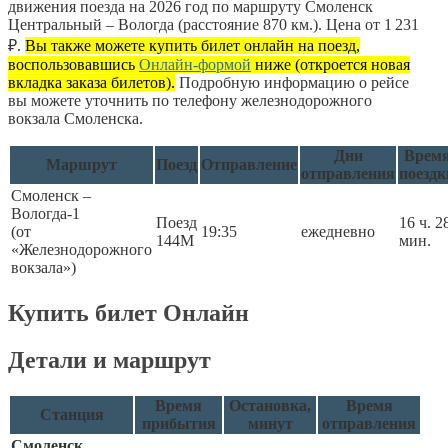
движения поезда на 2026 год по маршруту Смоленск
Центральный – Вологда (расстояние 870 км.). Цена от 1 231
₽.
Вы также можете купить билет онлайн на поезд,
воспользовавшись
Онлайн-формой
ниже (откроется новая
вкладка заказа билетов).
Подробную информацию о рейсе
вы можете уточнить по телефону железнодорожного
вокзала Смоленска.
Дни
Врем
Маршрут
Поезд
Отправление
отправления
поездк
Смоленск –
Вологда-1
Поезд
16 ч. 2
(от
19:35
ежедневно
144М
мин.
«Железнодорожного
вокзала»)
Купить билет Онлайн
Детали и маршрут
Время
Остановка,
Время
Станция
прибытия
минут
отправления
Смоленск