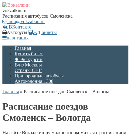
vokzalkin.ru
Расписания автобусов Смоленска
info@vokzalkin.ru
ВКонтакте
Автобусы
ЖД билеты
навигация
Главная
Купить билет
✹ Экскурсии
В/из Москвы
Страны СНГ
Пригородные автобусы
Автоколонна-1308
Главная
»
Расписание поездов Смоленск – Вологда
Расписание поездов
Смоленск – Вологда
На сайте Вокзалкин.ру можно ознакомиться с расписанием