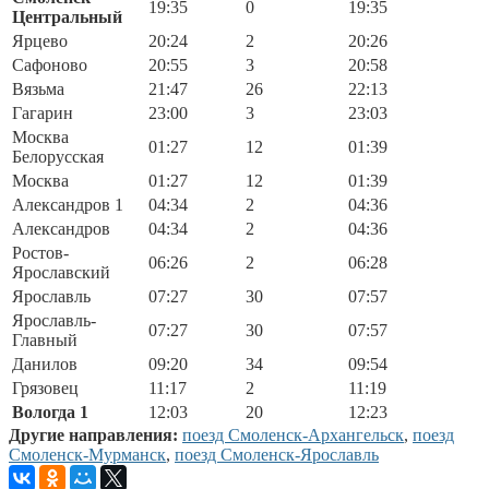
19:35
0
19:35
Центральный
Ярцево
20:24
2
20:26
Сафоново
20:55
3
20:58
Вязьма
21:47
26
22:13
Гагарин
23:00
3
23:03
Москва
01:27
12
01:39
Белорусская
Москва
01:27
12
01:39
Александров 1
04:34
2
04:36
Александров
04:34
2
04:36
Ростов-
06:26
2
06:28
Ярославский
Ярославль
07:27
30
07:57
Ярославль-
07:27
30
07:57
Главный
Данилов
09:20
34
09:54
Грязовец
11:17
2
11:19
Вологда 1
12:03
20
12:23
Другие направления:
поезд Смоленск-Архангельск
,
поезд
Смоленск-Мурманск
,
поезд Смоленск-Ярославль