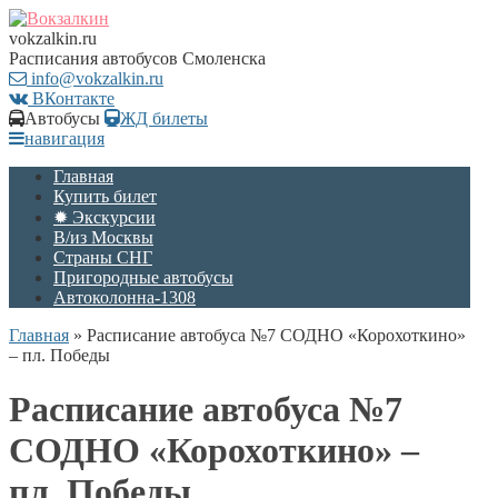
vokzalkin.ru
Расписания автобусов Смоленска
info@vokzalkin.ru
ВКонтакте
Автобусы
ЖД билеты
навигация
Главная
Купить билет
✹ Экскурсии
В/из Москвы
Страны СНГ
Пригородные автобусы
Автоколонна-1308
Главная
»
Расписание автобуса №7 СОДНО «Корохоткино»
– пл. Победы
Расписание автобуса №7
СОДНО «Корохоткино» –
пл. Победы