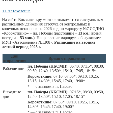
<< Автоколонна
На сайте Вокзалкин.ру можно ознакомиться с актуальным
расписанием движения автобуса от контрольных и
конечных остановок на 2026 год по маршруту №7 СОДНО
«Корохоткино» – пл. Победы (расстояние –
13 км.
; время
поездки –
53 мин.
). Направление маршрута обслуживает
МУП «Автоколонна №1308».
Расписание на весенне-
летний период 2025 г.
.
Дни
Время отправления
отправления
пл. Победы (КБСМП):
06:40, 07:15*, 08:30,
Рабочие дни
09:50, 12:40, 13:50*, 15:10, 17:05, 18:15*
Корохоткино:
07:10, 07:55*, 09:10, 10:25,
13:15, 14:30*, 15:45, 17:40, 19:00*
* — с заездом в п. Пасово
Выходные
пл. Победы (КБСМП):
07:15*, 08:30, 09:50,
дни
12:40, 13:50*, 15:10, 17:05, 18:15*
Корохоткино:
07:55*, 09:10, 10:25, 13:15,
14:30*, 15:45, 17:40, 19:00*
* — с заездом в п. Пасово