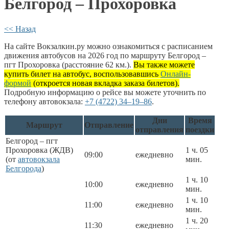
Белгород – Прохоровка
<< Назад
На сайте Вокзалкин.ру можно ознакомиться с расписанием
движения автобусов на 2026 год по маршруту Белгород –
пгт Прохоровка (расстояние 62 км.).
Вы также можете
купить билет на автобус, воспользовавшись
Онлайн-
формой
(откроется новая вкладка заказа билетов).
Подробную информацию о рейсе вы можете уточнить по
телефону автовокзала:
+7 (4722) 34–19–86
.
Дни
Время
Маршрут
Отправление
отправления
поездки
Белгород – пгт
Прохоровка (ЖДВ)
1 ч. 05
09:00
ежедневно
(от
автовокзала
мин.
Белгорода
)
1 ч. 10
10:00
ежедневно
мин.
1 ч. 10
11:00
ежедневно
мин.
1 ч. 20
11:30
ежедневно