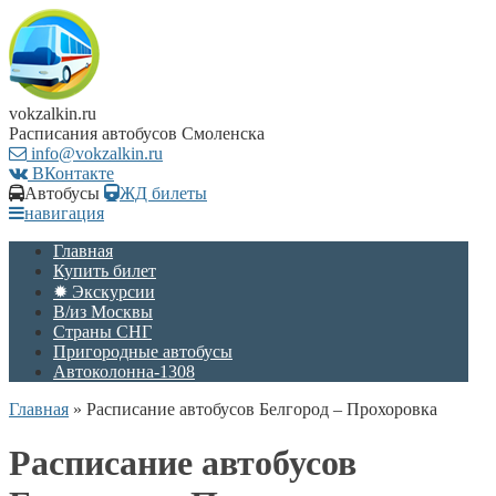
vokzalkin.ru
Расписания автобусов Смоленска
info@vokzalkin.ru
ВКонтакте
Автобусы
ЖД билеты
навигация
Главная
Купить билет
✹ Экскурсии
В/из Москвы
Страны СНГ
Пригородные автобусы
Автоколонна-1308
Главная
»
Расписание автобусов Белгород – Прохоровка
Расписание автобусов