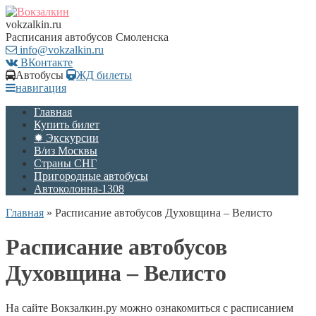
vokzalkin.ru
Расписания автобусов Смоленска
info@vokzalkin.ru
ВКонтакте
Автобусы
ЖД билеты
навигация
Главная
Купить билет
✹ Экскурсии
В/из Москвы
Страны СНГ
Пригородные автобусы
Автоколонна-1308
Главная
»
Расписание автобусов Духовщина – Велисто
Расписание автобусов
Духовщина – Велисто
На сайте Вокзалкин.ру можно ознакомиться с расписанием