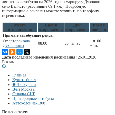
движения автобусов на 2026 год по маршруту Духовщина –
село Велисто (расстояние 69.1 км.). Подробную
информацию о рейсе вы можете уточнить по телефону
перевозчика.
Место
Время
Дни
Время
отправления
отправления
отправления
поездки
Прямые автобусные рейсы
От
автовокзала
1 ч. 00
08:00
ср, пт, вс
Духовщины
мин.
Дата последнего изменения расписания:
26.01.2026
Реклама
Главная
Купить билет
✹ Экскурсии
В/из Москвы
Страны СНГ
Пригородные автобусы
Автоколонна-1308
Пользователям