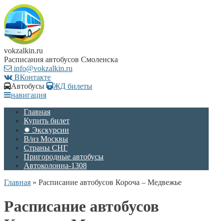
vokzalkin.ru
Расписания автобусов Смоленска
info@vokzalkin.ru
ВКонтакте
Автобусы
ЖД билеты
навигация
Главная
Купить билет
✹ Экскурсии
В/из Москвы
Страны СНГ
Пригородные автобусы
Автоколонна-1308
Главная
»
Расписание автобусов Короча – Медвежье
Расписание автобусов