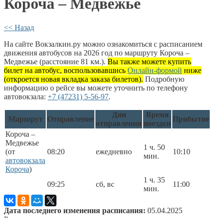
Короча – Медвежье
<< Назад
На сайте Вокзалкин.ру можно ознакомиться с расписанием
движения автобусов на 2026 год по маршруту Короча –
Медвежье (расстояние 81 км.).
Вы также можете купить
билет на автобус, воспользовавшись
Онлайн-формой
ниже
(откроется новая вкладка заказа билетов).
Подробную
информацию о рейсе вы можете уточнить по телефону
автовокзала:
+7 (47231) 5-56-97
.
Дни
Время
Маршрут
Отправление
Прибытие
отправления
поездки
Короча –
Медвежье
1 ч. 50
(от
08:20
ежедневно
10:10
мин.
автовокзала
Короча
)
1 ч. 35
09:25
сб, вс
11:00
мин.
Дата последнего изменения расписания:
05.04.2025