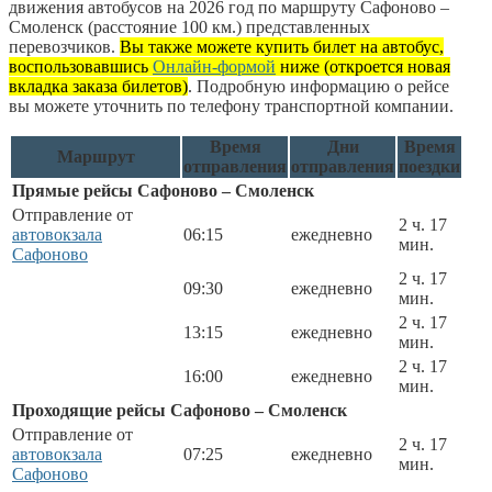
движения автобусов на 2026 год по маршруту Сафоново –
Смоленск (расстояние 100 км.) представленных
перевозчиков.
Вы также можете купить билет на автобус,
воспользовавшись
Онлайн-формой
ниже (откроется новая
вкладка заказа билетов)
. Подробную информацию о рейсе
вы можете уточнить по телефону транспортной компании.
Время
Дни
Время
Маршрут
отправления
отправления
поездки
Прямые рейсы Сафоново – Смоленск
Отправление от
2 ч. 17
автовокзала
06:15
ежедневно
мин.
Сафоново
2 ч. 17
09:30
ежедневно
мин.
2 ч. 17
13:15
ежедневно
мин.
2 ч. 17
16:00
ежедневно
мин.
Проходящие рейсы Сафоново – Смоленск
Отправление от
2 ч. 17
автовокзала
07:25
ежедневно
мин.
Сафоново