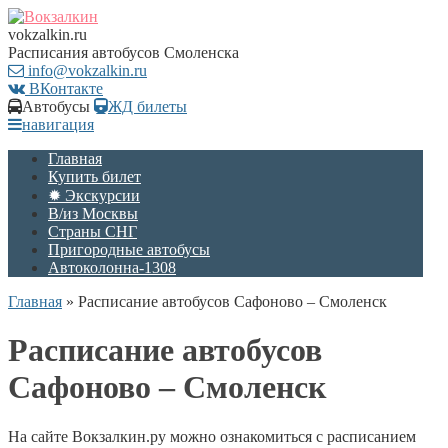
vokzalkin.ru
Расписания автобусов Смоленска
info@vokzalkin.ru
ВКонтакте
Автобусы
ЖД билеты
навигация
Главная
Купить билет
✹ Экскурсии
В/из Москвы
Страны СНГ
Пригородные автобусы
Автоколонна-1308
Главная
»
Расписание автобусов Сафоново – Смоленск
Расписание автобусов
Сафоново – Смоленск
На сайте Вокзалкин.ру можно ознакомиться с расписанием