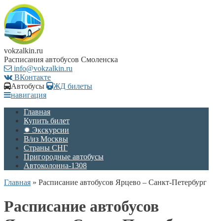
vokzalkin.ru
Расписания автобусов Смоленска
info@vokzalkin.ru
ВКонтакте
Автобусы
ЖД билеты
навигация
Главная
Купить билет
✹ Экскурсии
В/из Москвы
Страны СНГ
Пригородные автобусы
Автоколонна-1308
Главная
»
Расписание автобусов Ярцево – Санкт-Петербург
Расписание автобусов