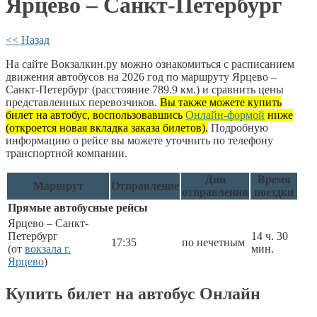
Ярцево – Санкт-Петербург
<< Назад
На сайте Вокзалкин.ру можно ознакомиться с расписанием
движения автобусов на 2026 год по маршруту Ярцево –
Санкт-Петербург (расстояние 789.9 км.) и сравнить цены
представленных перевозчиков.
Вы также можете купить
билет на автобус, воспользовавшись
Онлайн-формой
ниже
(откроется новая вкладка заказа билетов).
Подробную
информацию о рейсе вы можете уточнить по телефону
транспортной компании.
Дни
Время
Маршрут
Отправление
отправления
поездки
Прямые автобусные рейсы
Ярцево – Санкт-
Петербург
14 ч. 30
17:35
по нечетным
(от
вокзала г.
мин.
Ярцево
)
Купить билет на автобус Онлайн